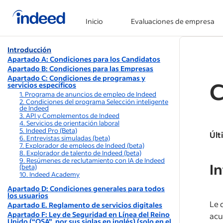
Inicio
Evaluaciones de empresa
Inicio del contenido principal
Introducción
Apartado A: Condiciones para los Candidatos
Apartado B: Condiciones para las Empresas
Apartado C: Condiciones de programas y
C
servicios específicos
1. Programa de anuncios de empleo de Indeed
2. Condiciones del programa Selección inteligente
de Indeed
3. API y Complementos de Indeed
4. Servicios de orientación laboral
5. Indeed Pro (Beta)
Últ
6. Entrevistas simuladas (beta)
7. Explorador de empleos de Indeed (beta)
8. Explorador de talento de Indeed (beta)
9. Resúmenes de reclutamiento con IA de Indeed
I
(beta)
10. Indeed Academy
Apartado D: Condiciones generales para todos
los usuarios
Le 
Apartado E. Reglamento de servicios digitales
Apartado F: Ley de Seguridad en Línea del Reino
acu
Unido (“OSA”, por sus siglas en inglés) (solo en el