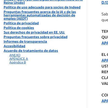
D.1
Reino Unido)
Política de uso adecuado para socios de Indeed
Preguntas frecuentes acerca de la IA y de las
Sab
herramientas automatizadas de decisión de
empleo (AEDT)
que
Política de privacidad
Política de cookies
TE
Sus derechos de privacidad en EE. UU.
Preguntas frecuentes sobre privacidad
QU
Informes de transparencia
AP
Accesibilidad
Acuerdo de tratamiento de datos
EL
ANEXO
APÉNDICE A
APA
Apéndice B
US
RE
CL
VA
CO
APA