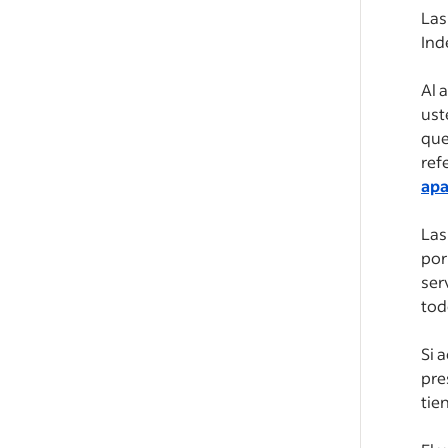
Las
Ind
Al 
ust
que
ref
apa
Las
por
ser
tod
Si 
pre
tie