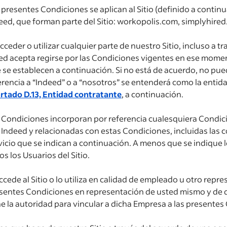
 presentes Condiciones se aplican al Sitio (definido a contin
eed, que forman parte del Sitio: workopolis.com, simplyhire
acceder o utilizar cualquier parte de nuestro Sitio, incluso a t
ed acepta regirse por las Condiciones vigentes en ese momen
 se establecen a continuación. Si no está de acuerdo, no puede
erencia a “Indeed” o a “nosotros” se entenderá como la entida
rtado D.13, Entidad contratante
, a continuación.
 Condiciones incorporan por referencia cualesquiera Condici
 Indeed y relacionadas con estas Condiciones, incluidas las 
vicio que se indican a continuación. A menos que se indique l
os los Usuarios del Sitio.
accede al Sitio o lo utiliza en calidad de empleado u otro rep
sentes Condiciones en representación de usted mismo y de d
ne la autoridad para vincular a dicha Empresa a las presente