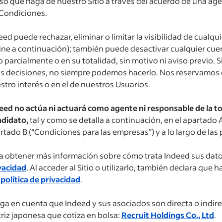
uso que haga de nuestro Sitio a través del acuerdo de una ag
 Condiciones.
eed puede rechazar, eliminar o limitar la visibilidad de cualq
ine a continuación); también puede desactivar cualquier cuent
io parcialmente o en su totalidad, sin motivo ni aviso previo. 
es decisiones, no siempre podemos hacerlo. Nos reservamos e
stro interés o en el de nuestros Usuarios.
eed no actúa ni actuará como agente ni responsable de la 
didato,
tal y como se detalla a continuación, en el apartado 
rtado B (“Condiciones para las empresas”) y a lo largo de la
a obtener más información sobre cómo trata Indeed sus dato
vacidad
. Al acceder al Sitio o utilizarlo, también declara que
a
política de privacidad
.
ga en cuenta que Indeed y sus asociados son directa o ind
riz japonesa que cotiza en bolsa:
Recruit Holdings Co., Ltd
.