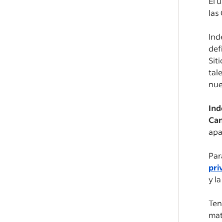
El 
las
Ind
def
Sit
tal
nue
Ind
Can
apa
Par
pri
y l
Ten
mat