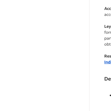
Acc
acc
Ley
for
par
obt
Res
Ind
De