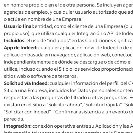
en nombre propio o en el de otra persona. Se incluyen age
agencias de empleo, y cualquier usuario autorizado que ad
o actúe en nombre de una Empresa.
Usuario final:
entidad, como el cliente de una Empresa (o ust
propio uso), que utiliza cualquier Integración o API de Inde
Incluidos:
el uso de “incluidos” en las Condiciones significa
App de Indeed:
cualquier aplicación móvil de Indeed o de e
aplicación basada en navegador, aplicación web, conector
independientemente de dónde se descargue o de cómo el usu
utilice, incluso cuando el Sitio o los servicios proporciona
sitios web o software de terceros.
Solicitud vía Indeed:
cualquier información del perfil, del C
Sitio a una Empresa, incluidos los Datos personales conteni
respuestas a las preguntas de filtrado u otras preguntas. E
existan en el Sitio a “Solicitar ahora”, “Solicitud rápida”, “Sol
“Solicitar con Indeed”, “Confirmar asistencia a un evento d
parecida.
Integración:
conexión operativa entre su Aplicación y las 
información tal y como se describe y permite en la Docume